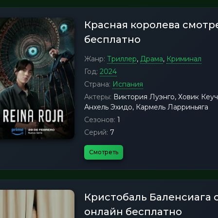
Красная королева смотр
бесплатно
Жанр:
Триллер
,
Драма
,
Криминал
Год:
2024
Страна:
Испания
Актеры:
Виктория Луэнго, Ховик Кеуч
Анхель Эхидо, Кармель Ларриньяга
Сезонов:
1
Серий:
7
Смотреть
Кристобаль Баленсиага 
онлайн бесплатно