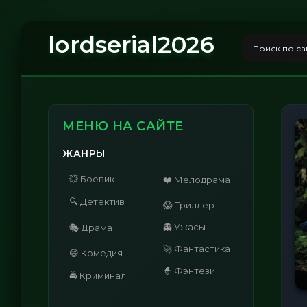
lordserial2026
МЕНЮ НА САЙТЕ
ЖАНРЫ
💥 Боевик
❤️ Мелодрама
🔍 Детектив
😱 Триллер
👻 Ужасы
🎭 Драма
🚀 Фантастика
😄 Комедия
🧙 Фэнтези
🚔 Криминал