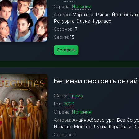
Страна:
Испания
Актеры:
Мартиньо Ривас, Йон Гонсале
Ретуэрта, Элена Фуриасе
Сезонов:
7
Серий:
15
Смотреть
Бегинки смотреть онлай
Жанр:
Драма
Год:
2023
Страна:
Испания
Актеры:
Амайя Аберастури, Беа Сегур
Игнасио Монтес, Лусия Карабальо, С
Сезонов:
1