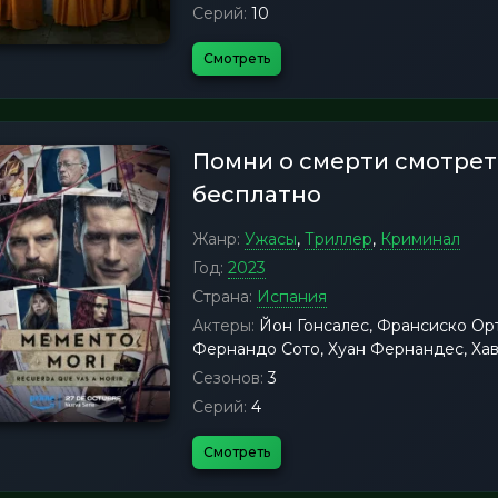
Серий:
10
Смотреть
Помни о смерти смотрет
бесплатно
Жанр:
Ужасы
,
Триллер
,
Криминал
Год:
2023
Страна:
Испания
Актеры:
Йон Гонсалес, Франсиско Ортис
Фернандо Сото, Хуан Фернандес, Ха
Сезонов:
3
Серий:
4
Смотреть