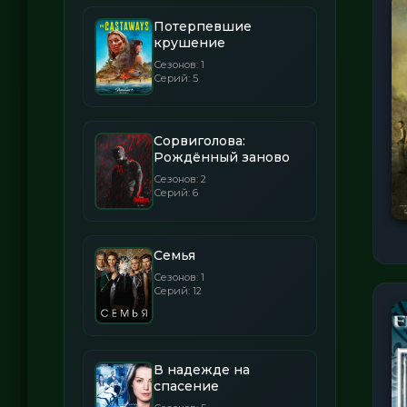
Потерпевшие
крушение
Сезонов: 1
Серий: 5
Сорвиголова:
Рождённый заново
Сезонов: 2
Серий: 6
Семья
Сезонов: 1
Серий: 12
В надежде на
спасение