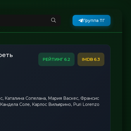
Группа ТГ
реть
6.2
6.3
с, Каталина Сопелана, Мария Васкес, Франсис
, Кандела Соле, Карлос Вильярино, Puri Lorenzo