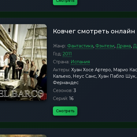
Смотреть
Ковчег смотреть онлайн
Жанр:
Фантастика
,
Фэнтези
,
Драма
,
Д
Год:
2011
Страна:
Испания
Актеры:
Хуан Хосе Артеро, Марио Кас
Кальехо, Неус Санс, Хуан Пабло Шук
Фернандес
Сезонов:
3
Серий:
16
Смотреть