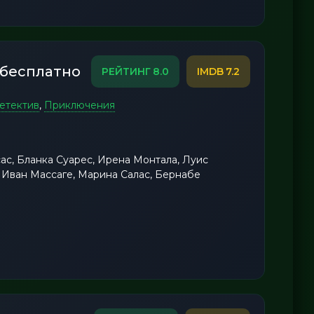
 бесплатно
8.0
7.2
етектив
,
Приключения
ас, Бланка Суарес, Ирена Монтала, Луис
, Иван Массаге, Марина Салас, Бернабе