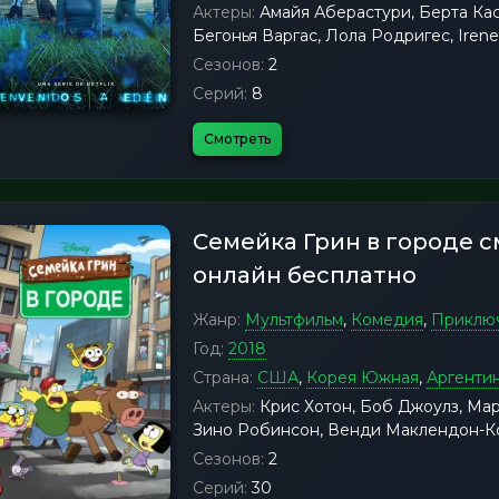
Актеры:
Амайя Аберастури, Берта Кас
Бегонья Варгас, Лола Родригес, Iren
Сезонов:
2
Серий:
8
Смотреть
Семейка Грин в городе 
онлайн бесплатно
Жанр:
Мультфильм
,
Комедия
,
Приклю
Год:
2018
Страна:
США
,
Корея Южная
,
Аргенти
Актеры:
Крис Хотон, Боб Джоулз, Мар
Зино Робинсон, Венди Маклендон-Ко
Сезонов:
2
Серий:
30