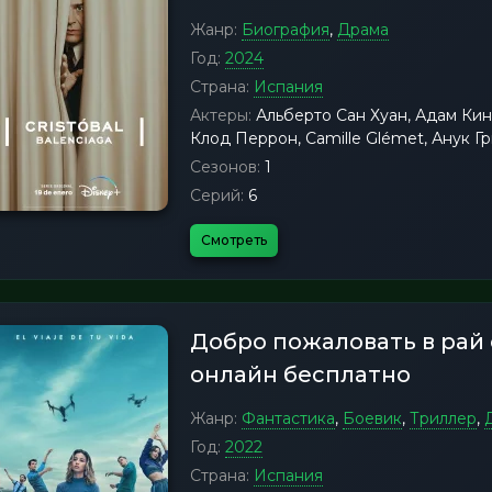
Жанр:
Биография
,
Драма
Год:
2024
Страна:
Испания
Актеры:
Альберто Сан Хуан, Адам Кин
Клод Перрон, Camille Glémet, Анук 
Сезонов:
1
Серий:
6
Смотреть
Добро пожаловать в рай
онлайн бесплатно
Жанр:
Фантастика
,
Боевик
,
Триллер
,
Год:
2022
Страна:
Испания