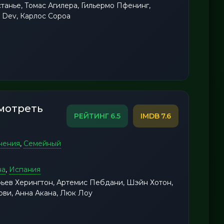
танье, Томас Агилера, Гильермо Пфенинг,
e Dev, Карлос Сороа
смотреть
6.5
7.6
чения
,
Семейный
на
,
Испания
ьев Херингтон, Артемис Пебдани, Шэйн Хотон,
ви, Анна Акана, Люк Лоу