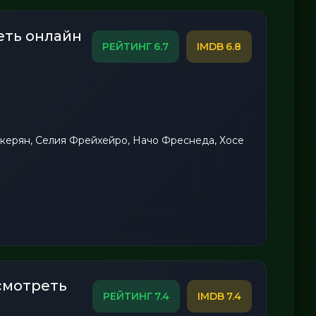
еть онлайн
6.7
6.8
керян, Селия Фрейхейро, Начо Фреснеда, Хосе
смотреть
7.4
7.4