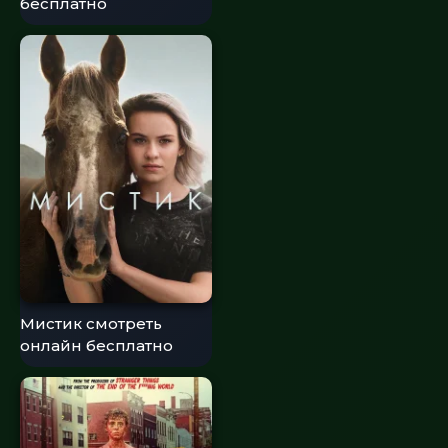
бесплатно
Мистик смотреть
онлайн бесплатно