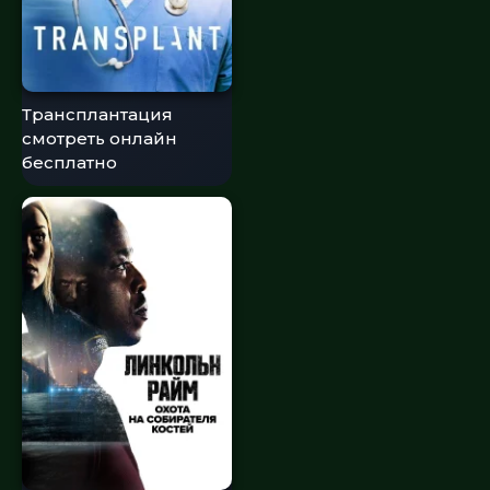
Трансплантация
смотреть онлайн
бесплатно