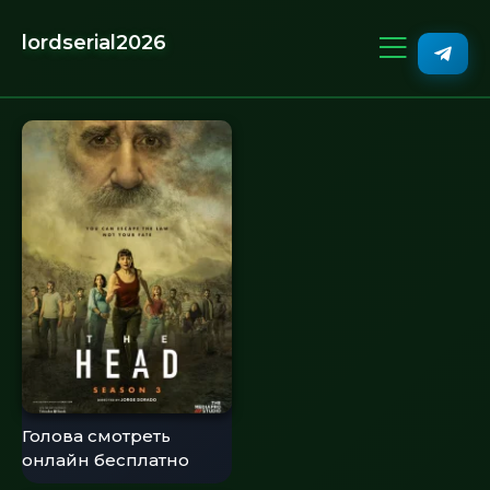
lordserial2026
Голова смотреть
онлайн бесплатно