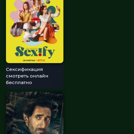
Сексификация
смотреть онлайн
бесплатно