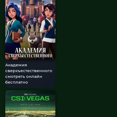
Академия
сверхъестественного
смотреть онлайн
бесплатно