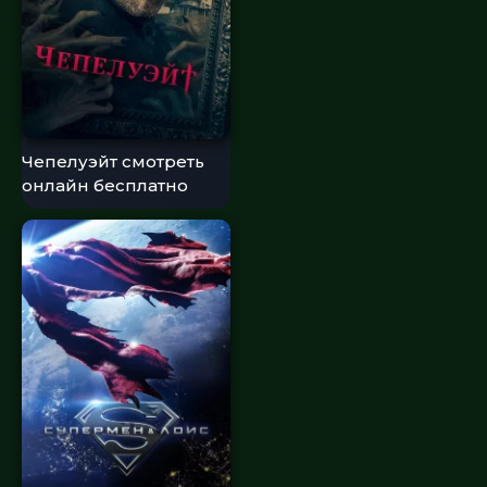
Чепелуэйт смотреть
онлайн бесплатно