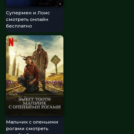
Супермен и Лоис
смотреть онлайн
бесплатно
Мальчик с оленьими
рогами смотреть