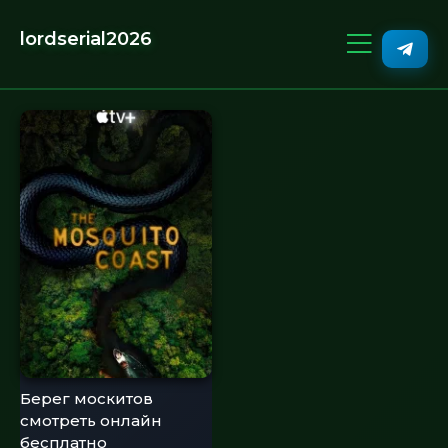
lordserial2026
Берег москитов
смотреть онлайн
бесплатно