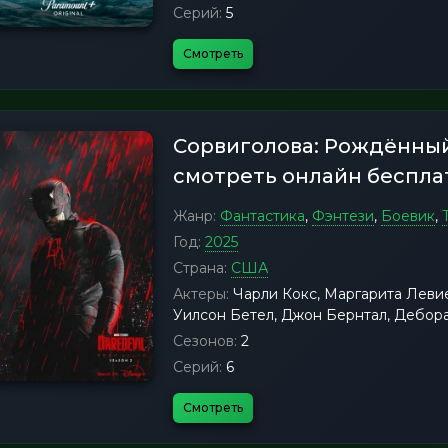
Серий:
5
Смотреть
Сорвиголова: Рождённый
смотреть онлайн беспла
Жанр:
Фантастика
,
Фэнтези
,
Боевик
,
Год:
2025
Страна:
США
Актеры:
Чарли Кокс, Маргарита Леви
Уилсон Бетел, Джон Бернтал, Дебор
Сезонов:
2
Серий:
6
Смотреть