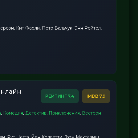
ерсон, Кит Фарли, Петр Вальчук, Энн Рейтел,
онлайн
7.4
7.9
а
,
Комедия
,
Детектив
,
Приключения
,
Вестерн
н, Рут Негга, Йен Коллетти, Грэм Мактавиш,