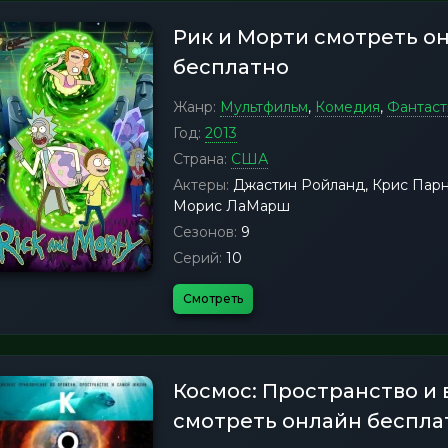
Рик и Морти смотреть о
бесплатно
Жанр:
Мультфильм
,
Комедия
,
Фантаст
Год:
2013
Страна:
США
Актеры:
Джастин Ройланд, Крис Парне
Морис ЛаМарш
Сезонов:
9
Серий:
10
Смотреть
Космос: Пространство и
смотреть онлайн беспла