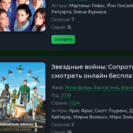
Актеры:
Мартиньо Ривас, Йон Гонсале
Ретуэрта, Элена Фуриасе
Сезонов:
7
Серий:
15
Смотреть
Звездные войны: Сопро
смотреть онлайн беспла
Жанр:
Мультфильм
,
Фантастика
,
Фэнт
Год:
2018
Страна:
США
Актеры:
Крис Фрил, Скотт Лоуренс, 
Хайтауер, Мирна Веласко, Мэри Эли
Сезонов:
2
Серий:
18