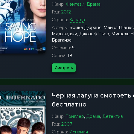
Жанр:
Фэнтези
,
Драма
Год:
2012
Страна:
Канада
Актеры:
Эрика Дюранс, Майкл Шэнкс,
Мадхавджи, Джозеф Пьер, Мишель Но
Браганза
Сезонов:
5
Серий:
18
Смотреть
Черная лагуна смотреть
бесплатно
Жанр:
Триллер
,
Драма
,
Детектив
Год:
2007
Страна:
Испания