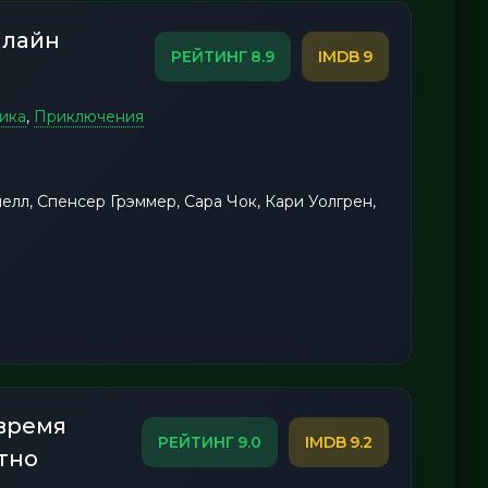
нлайн
8.9
9
ика
,
Приключения
лл, Спенсер Грэммер, Сара Чок, Кари Уолгрен,
 время
9.0
9.2
тно