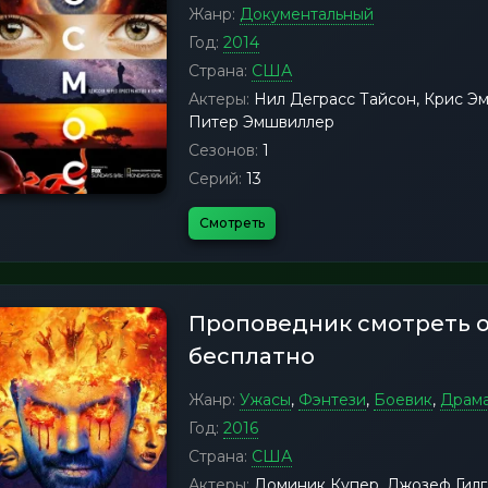
Жанр:
Документальный
Год:
2014
Страна:
США
Актеры:
Нил Деграсс Тайсон, Крис Эм
Питер Эмшвиллер
Сезонов:
1
Серий:
13
Смотреть
Проповедник смотреть 
бесплатно
Жанр:
Ужасы
,
Фэнтези
,
Боевик
,
Драм
Год:
2016
Страна:
США
Актеры:
Доминик Купер, Джозеф Гилга