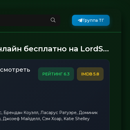
Группа ТГ
платно на LordSerial2026.buzz
смотреть
6.3
5.8
, Брендан Коуэлл, Ласарус Ратуэре, Доминик
, Джозеф Майделл, Сэм Хоар, Katie Shelley