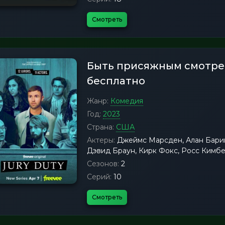
Смотреть
Быть присяжным смотре
бесплатно
Жанр:
Комедия
Год:
2023
Страна:
США
Актеры:
Джеймс Марсден, Алан Барин
Дэвид Браун, Кирк Фокс, Росс Кимб
Сезонов:
2
Серий:
10
Смотреть