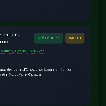
 заново
7.3
8
тно
Триллер
,
Драма
,
Криминал
ева, Винсент Д’Онофрио, Дженнея Уолтон,
а Энн Уолл, Арти Фрушан