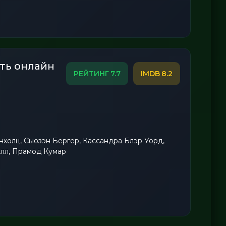
ть онлайн
7.7
8.2
холц, Сьюзэн Бергер, Кассандра Блэр Уорд,
елл, Прамод Кумар