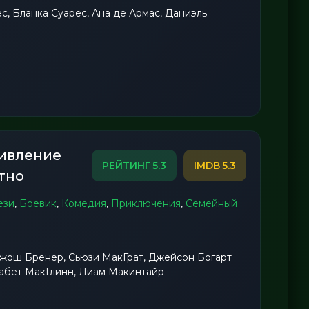
с, Бланка Суарес, Ана де Армас, Даниэль
тивление
5.3
5.3
тно
ези
,
Боевик
,
Комедия
,
Приключения
,
Семейный
Джош Бренер, Сьюзи МакГрат, Джейсон Богарт
забет МакГлинн, Лиам Макинтайр