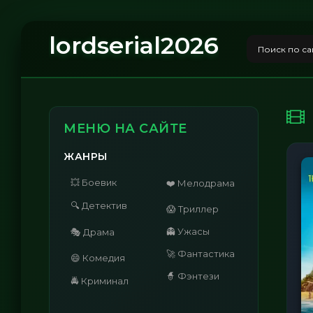
lordserial2026
МЕНЮ НА САЙТЕ
ЖАНРЫ
💥 Боевик
❤️ Мелодрама
🔍 Детектив
😱 Триллер
👻 Ужасы
🎭 Драма
🚀 Фантастика
😄 Комедия
🧙 Фэнтези
🚔 Криминал