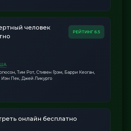
ертный человек
6.5
тно
ША
юсон, Тим Рот, Стивен Грэм, Барри Кеоган,
, Иэн Пек, Джей Ликурго
треть онлайн бесплатно