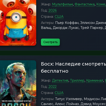
Жанр:
Мультфильм
,
Фантастика
,
Коме
Год:
2026
Страна:
США
Актеры:
Пьер Коффан, Эллисон Джен
Вальц, Джордж Лукас, Трей Паркер,
Смотреть
Босх: Наследие смотрет
бесплатно
Жанр:
Детектив
,
Триллер
,
Криминал
,
Год:
2022
Страна:
США
Актеры:
Титус Уэлливер, Мэдисон Лин
Санчес, Алекс Лойназ, Дэвид Моусес