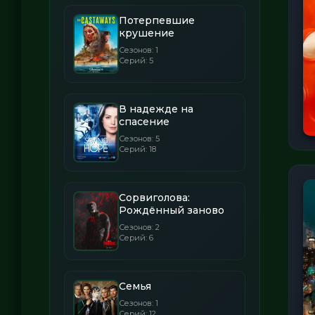
Потерпевшие
крушение
Сезонов: 1
Серий: 5
В надежде на
спасение
Сезонов: 5
Серий: 18
Сорвиголова:
Рождённый заново
Сезонов: 2
Серий: 6
Семья
Сезонов: 1
Серий: 12