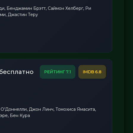
и, Бенджамин Брэтт, Саймон Хелберг, Ри
ми, Джастин Теру
 бесплатно
7.1
6.8
О’Доннелли, Джон Линч, Томохиса Ямасита,
эре, Бен Кура