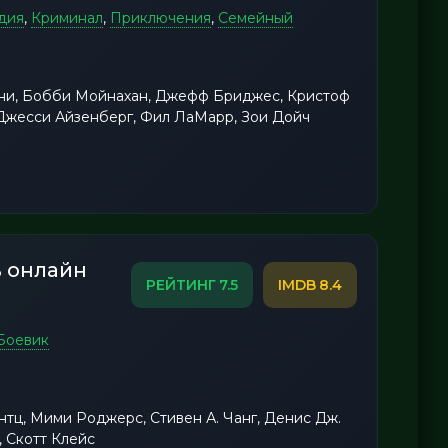
дия
,
Криминал
,
Приключения
,
Семейный
ни, Бобби Мойнахан, Джефф Бриджес, Кристоф
 Джесси Айзенберг, Фил ЛаМарр, Зои Дойч
ь онлайн
7.5
8.4
Боевик
тц, Мими Роджерс, Стивен А. Чанг, Денис Дж.
, Скотт Клейс