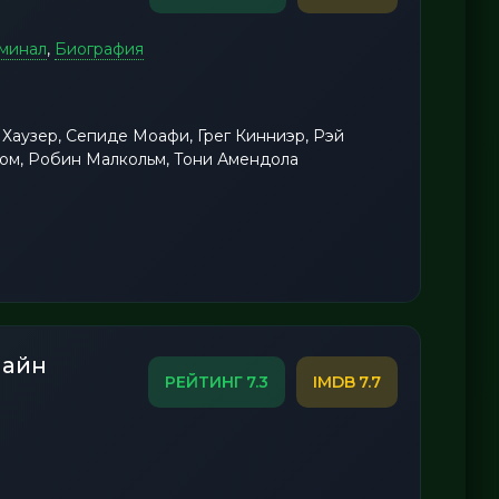
минал
,
Биография
Хаузер, Сепиде Моафи, Грег Кинниэр, Рэй
дом, Робин Малкольм, Тони Амендола
лайн
7.3
7.7