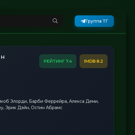
Группа ТГ
йн
7.4
8.2
коб Элорди, Барби Феррейра, Алекса Деми,
у, Эрик Дэйн, Остин Абрамс