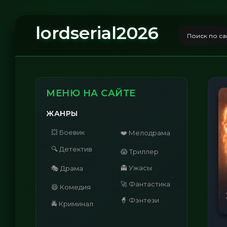
lordserial2026
МЕНЮ НА САЙТЕ
ЖАНРЫ
💥 Боевик
❤️ Мелодрама
🔍 Детектив
😱 Триллер
👻 Ужасы
🎭 Драма
🚀 Фантастика
😄 Комедия
🧙 Фэнтези
🚔 Криминал