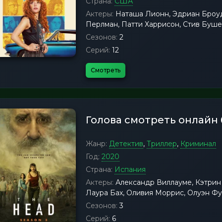
Страна:
США
Актеры:
Наташа Лионн, Эдриан Броуд
Перлман, Патти Харрисон, Стив Буше
Сезонов:
2
Серий:
12
Смотреть
Голова смотреть онлайн
Жанр:
Детектив
,
Триллер
,
Криминал
Год:
2020
Страна:
Испания
Актеры:
Александр Виллауме, Кэтрин 
Лаура Бах, Оливия Моррис, Олуэн Фу
Сезонов:
3
Серий:
6