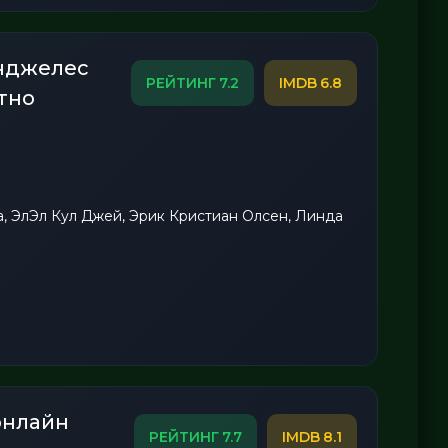
Анджелес
7.2
6.8
тно
, ЭлЭл Кул Джей, Эрик Кристиан Олсен, Линда
онлайн
7.7
8.1