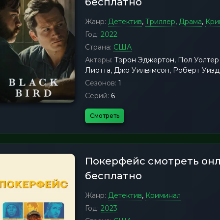
бесплатно
Жанр:
Детектив
,
Триллер
,
Драма
,
Кри
Год:
2022
Страна:
США
Актеры:
Тэрон Эджертон, Пол Уолтер 
Лиотта, Джо Уильямсон, Роберт Уиз
Сезонов:
1
Серий:
6
Смотреть
Покерфейс смотреть он
бесплатно
Жанр:
Детектив
,
Криминал
Год:
2023