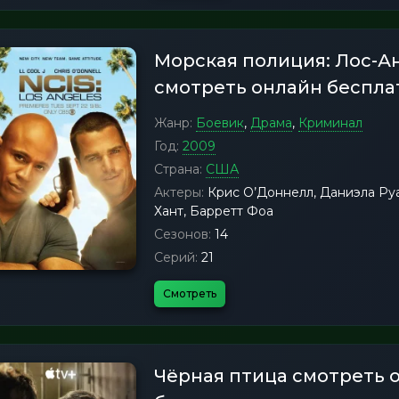
Морская полиция: Лос-
смотреть онлайн беспла
Жанр:
Боевик
,
Драма
,
Криминал
Год:
2009
Страна:
США
Актеры:
Крис О’Доннелл, Даниэла Руа
Хант, Барретт Фоа
Сезонов:
14
Серий:
21
Смотреть
Чёрная птица смотреть 