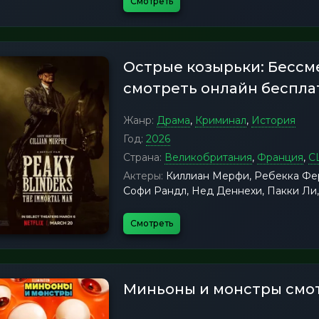
Смотреть
Острые козырьки: Бессм
смотреть онлайн беспла
Жанр:
Драма
,
Криминал
,
История
Год:
2026
Страна:
Великобритания
,
Франция
,
С
Актеры:
Киллиан Мерфи, Ребекка Ферг
Софи Рандл, Нед Деннехи, Пакки Ли
Смотреть
Миньоны и монстры смо