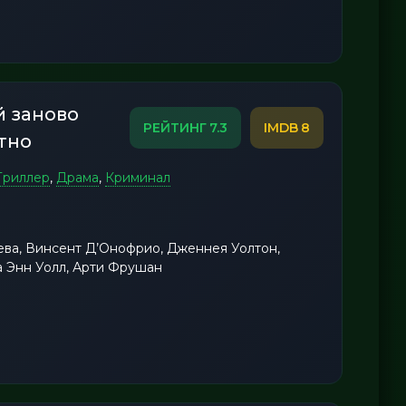
 заново
7.3
8
тно
Триллер
,
Драма
,
Криминал
ева, Винсент Д’Онофрио, Дженнея Уолтон,
а Энн Уолл, Арти Фрушан